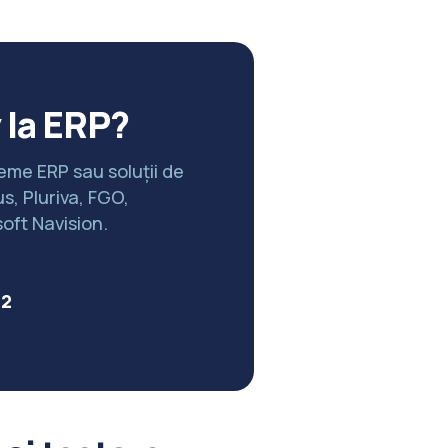
 la ERP?
teme ERP sau soluții de
s, Pluriva, FGO,
oft Navision.
62