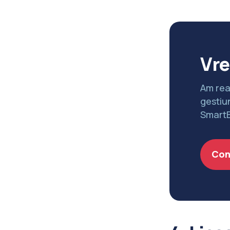
Vre
Am real
gestiun
SmartB
Con