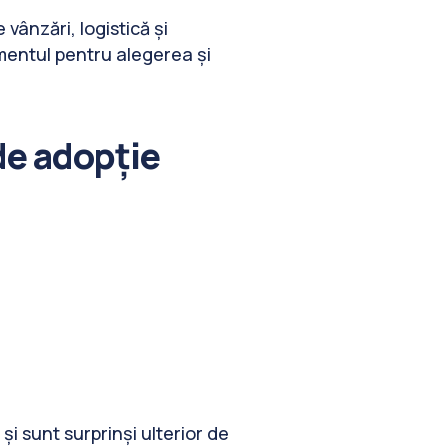
ânzări, logistică și
amentul pentru alegerea și
de adopție
i sunt surprinși ulterior de