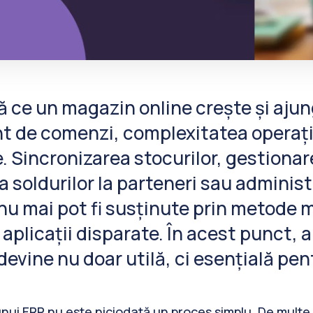
 ce un magazin online crește și ajun
t de comenzi, complexitatea operați
. Sincronizarea stocurilor, gestionare
a soldurilor la parteneri sau administ
 nu mai pot fi susținute prin metode 
 aplicații disparate. În acest punct, 
devine nu doar utilă, ci esențială pen
unui ERP nu este niciodată un proces simplu. De multe 