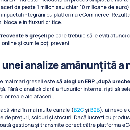
faceri de peste 1 milion sau chiar 10 milioane de euro)
mpactul integrării cu platforma eCommerce. Rezultatul
 blocaje în fluxuri critice.
frecvente 5 greșeli
pe care trebuie să le eviți atunci
online și cum le poți preveni.
a unei analize amănunțită a 
le mai mari greșeli este
să alegi un ERP „după ureche
ă. Fără o analiză clară a fluxurilor interne, riști să se
lor reale ale afacerii.
acă vinzi în mai multe canale (
B2C
și
B2B
), ai nevoie
ste de prețuri, solduri și stocuri. Dacă lucrezi cu produ
 poată gestiona și transmite corect către platforma 