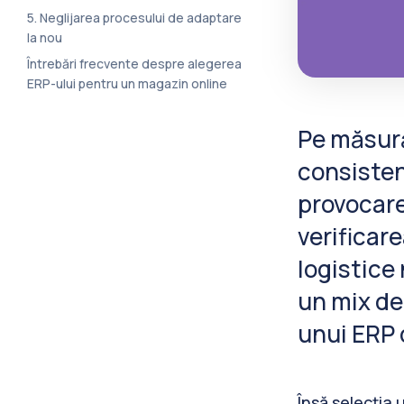
5. Neglijarea procesului de adaptare
la nou
Întrebări frecvente despre alegerea
ERP-ului pentru un magazin online
Pe măsură
consisten
provocare
verificare
logistice
un mix de
unui ERP 
Însă selecția 