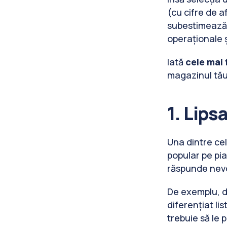
(cu cifre de a
subestimează i
operaționale și
Iată
cele mai 
magazinul tău 
1. Lips
Una dintre ce
popular pe piaț
răspunde nevoi
De exemplu, d
diferențiat li
trebuie să le