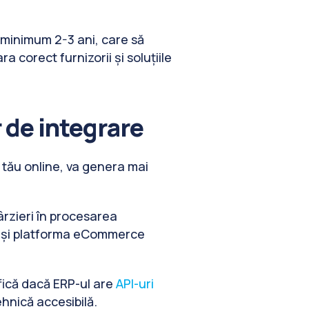
minimum 2-3 ani, care să
corect furnizorii și soluțiile
 de integrare
tău online, va genera mai
târzieri în procesarea
RP și platforma eCommerce
ifică dacă ERP-ul are
API-uri
ehnică accesibilă.