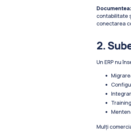
Documenteaz
contabilitate 
conectarea co
2. Sube
Un ERP nu îns
Migrare
Configur
Integrar
Training
Mentena
Mulți comercia