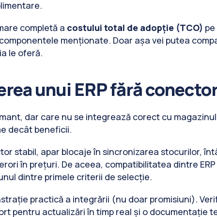
uplimentare.
timare completă a
costului total de adopție (TCO)
pe 
 componentele menționate. Doar așa vei putea compara 
a le oferă.
erea unui ERP fără conector
mant, dar care nu se integrează corect cu magazinul 
e decât beneficii.
or stabil, apar blocaje în sincronizarea stocurilor, în
 erori în prețuri. De aceea, compatibilitatea dintre E
unul dintre primele criterii de selecție.
rație practică a integrării (nu doar promisiuni). Ver
ort pentru actualizări în timp real și o documentație t