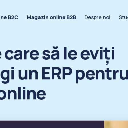
ine B2C
Magazin online B2B
Despre noi
Stu
 care să le eviți
egi un ERP pentr
online