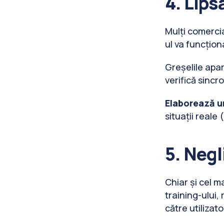
4. Lips
Mulți comerci
ul va funcțion
Greșelile apar
verifică sincr
Elaborează u
situații reale
5. Negl
Chiar și cel m
training-ului,
către utilizato