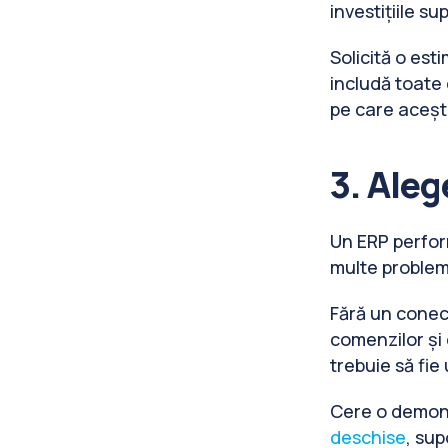
investițiile s
Solicită o es
includă toate
pe care acești
3. Aleg
Un ERP perfor
multe problem
Fără un conect
comenzilor și
trebuie să fie 
Cere o demonst
deschise
, sup