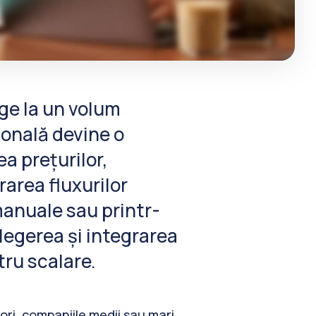
ge la un volum
onală devine o
a prețurilor,
rarea fluxurilor
manuale sau printr-
alegerea și integrarea
tru scalare.
ori, companiile medii sau mari