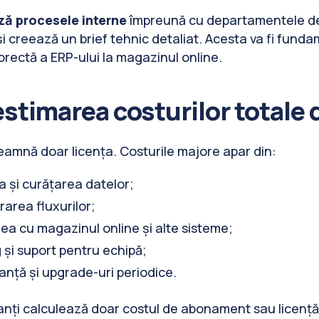
ă procesele interne
împreună cu departamentele de v
și creează un brief tehnic detaliat. Acesta va fi fund
rectă a ERP-ului la magazinul online.
stimarea costurilor totale 
eamnă doar licența. Costurile majore apar din:
a și curățarea datelor;
area fluxurilor;
ea cu magazinul online și alte sisteme;
 și suport pentru echipă;
nță și upgrade-uri periodice.
nți calculează doar costul de abonament sau licență ș