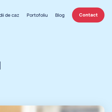
Contact
dii de caz
Portofoliu
Blog
u