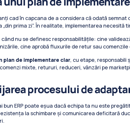
a unui plan de implementare
anți cad în capcana de a considera că odată semnat c
a „din prima zi”. În realitate, implementarea necesită 
 când nu se definesc responsabilitățile: cine validează
onizările, cine aprobă fluxurile de retur sau comenzile
n plan de implementare clar
, cu etape, responsabili 
 (comenzi mixte, retururi, reduceri, vânzări pe marketpl
ijarea procesului de adapta
ai bun ERP poate eșua dacă echipa ta nu este pregătită
 rezistența la schimbare și comunicarea deficitară du
ri.