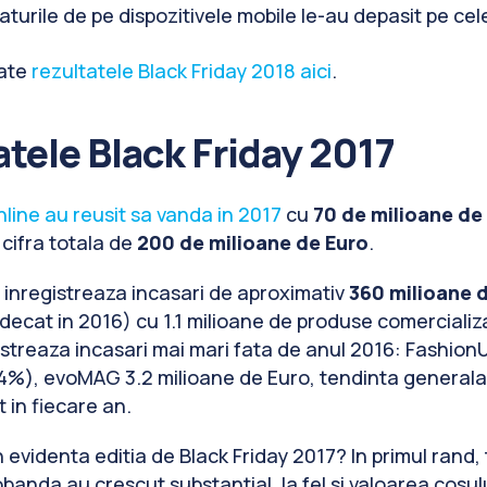
urile de pe dispozitivele mobile le-au depasit pe cel
ate
rezultatele Black Friday 2018 aici
.
tele Black Friday 2017
line au reusit sa vanda in 2017
cu
70 de milioane de
cifra totala de
200 de milioane de Euro
.
 inregistreaza incasari de aproximativ
360 milioane d
decat in 2016) cu 1.1 milioane de produse comercializa
gistreaza incasari mai mari fata de anul 2016: Fashion
4%), evoMAG 3.2 milioane de Euro, tendinta generala 
 in fiecare an.
in evidenta editia de Black Friday 2017? In primul rand, 
obanda au crescut substantial, la fel si valoarea cosul