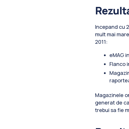
Rezulta
Incepand cu 2
mult mai mare
2011:
eMAG in
Flanco 
Magazin
raportea
Magazinele onl
generat de cam
trebui sa fie m