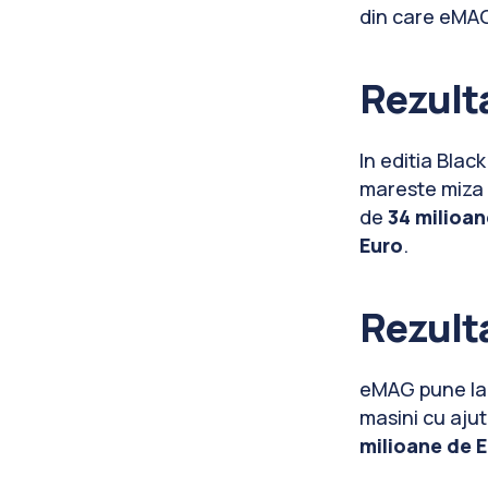
din care eMA
Rezulta
In editia Blac
mareste miza
de
34 milioan
Euro
.
Rezulta
eMAG pune la
masini cu aju
milioane de 