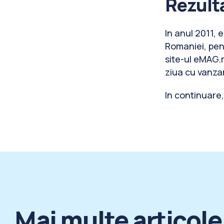
Rezulta
In anul 2011, 
Romaniei, pent
site-ul eMAG.
ziua cu vanza
In continuare
Mai multe articol