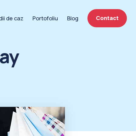
Contact
dii de caz
Portofoliu
Blog
day