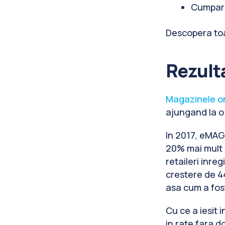
Cumparat
Descopera to
Rezulta
Magazinele on
ajungand la o 
In 2017, eMAG
20% mai mult 
retaileri inre
crestere de 4
asa cum a fost
Cu ce a iesit 
in rate fara d